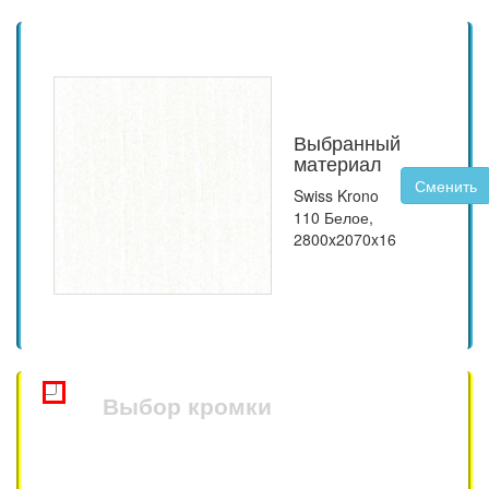
Выбранный
материал
Сменить
Swiss Krono
110 Белое
,
2800x2070
x
16
Выбор кромки