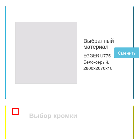
Выбранный
материал
Сменить
EGGER U775
Бело-серый
,
2800x2070
x
18
Выбор кромки